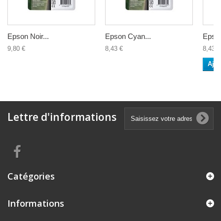
Epson Noir...
Epson Cyan...
Epson
9,80 €
8,43 €
8,43 €
Ajou
Lettre d'informations
Catégories
Informations