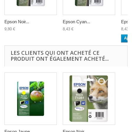
Epson Noir...
Epson Cyan...
Epson
9,80 €
8,43 €
8,43 €
Ajou
LES CLIENTS QUI ONT ACHETÉ CE
PRODUIT ONT ÉGALEMENT ACHETÉ...
Epson Jaune...
Epson Noir...