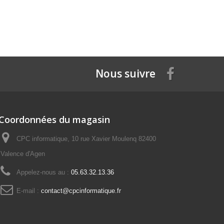
Nous suivre
Coordonnées du magasin
CPC informatique, 10 rue Xavier Moulenq 82400
Valence d'Agen
Appelez-nous au :
05.63.32.13.36
E-mail :
contact@cpcinformatique.fr