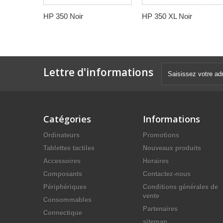
HP 350 Noir
HP 350 XL Noir
Lettre d'informations
Catégories
Informations
Ordinateurs
Promotions
Tablettes tactiles
Nouveaux produits
Accessoires
Horaires
Composants
Contactez-nous
Périphériques
Conditions générales de
vente
Consommables
Partenaires
Connectique
sitemap