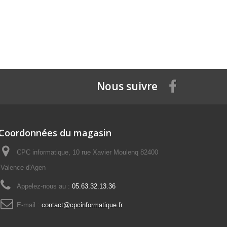
Nous suivre
Coordonnées du magasin
CPC informatique, 10 rue Xavier Moulenq 82400
Valence d'Agen
Appelez-nous au :
05.63.32.13.36
E-mail :
contact@cpcinformatique.fr