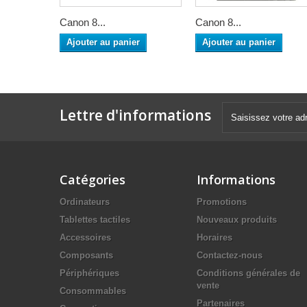
Canon 8...
Canon 8...
Ajouter au panier
Ajouter au panier
Lettre d'informations
Catégories
Informations
Ordinateurs
Promotions
Tablettes tactiles
Nouveaux produits
Accessoires
Horaires
Composants
Contactez-nous
Périphériques
Conditions générales de
vente
Consommables
Partenaires