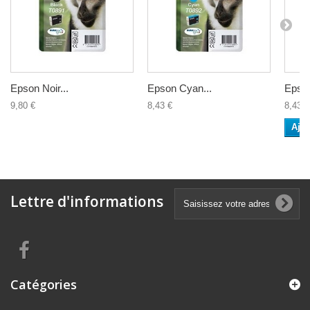
Epson Noir...
Epson Cyan...
Epson
9,80 €
8,43 €
8,43 €
Ajou
Lettre d'informations
Catégories