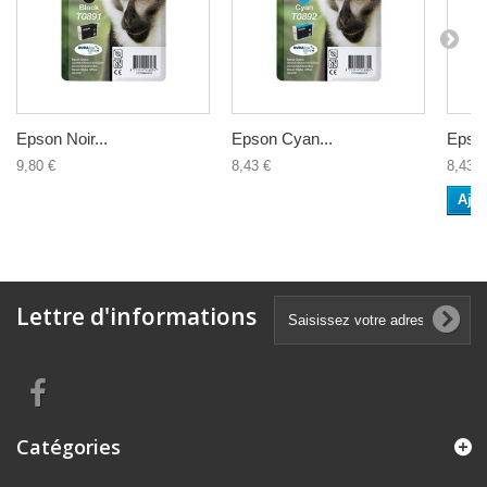
Epson Noir...
Epson Cyan...
Epson
9,80 €
8,43 €
8,43 €
Ajou
Lettre d'informations
Catégories