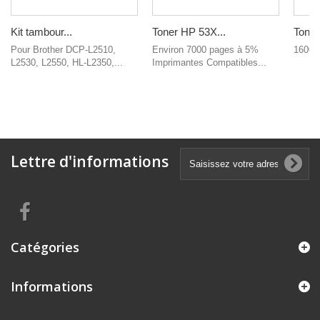
Kit tambour...
Toner HP 53X...
Toner
Pour Brother DCP-L2510,
Environ 7000 pages à 5%
1600 
L2530, L2550, HL-L2350,...
Imprimantes Compatibles...
Lettre d'informations
Catégories
Informations