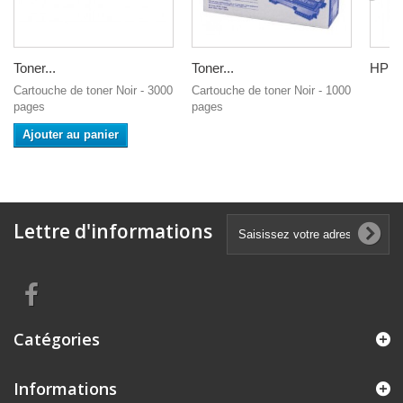
Toner...
Toner...
HP 95
Cartouche de toner Noir - 3000
Cartouche de toner Noir - 1000
pages
pages
Ajouter au panier
Lettre d'informations
Catégories
Informations